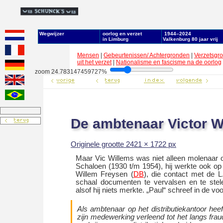
Wegwĳzer
oorlog en verzet
1944–2024
in Limburg
Valkenburg 80 jaar vrĳ
Mensen
|
Gebeurtenissen/ Achtergronden
|
Verzetsgr
uit het verzet
|
Nationalisme en fascisme na de oorlog
zoom 24.783147459727%
De ambtenaar Victor W
Originele grootte 2421 × 1722 px
Maar Vic Willems was niet alleen molenaar o
Schaloen (1930 t/m 1954), hij werkte ook op h
Willem Freysen (
DB
), die contact met de 
schaal documenten te vervalsen en te stel
alsof hij niets merkte. „Paul“ schreef in de voor 
Als ambtenaar op het distributiekantoor heef
zijn medewerking verleend tot het langs fra