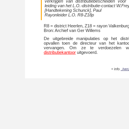
verkrijgen van distributiebescheiden voor
leiding van het L.O.-distributie-contact W.Fre
[Handtekening Schunck], Paul
Rayonleider L.O. R8-Z18p
R8 = district Heerlen, Z18 = rayon Valkenbur
Bron: Archief van Ger Willems
De uitgebreide manipulaties op het distr
opvallen toen de directeur van het kanto
vervangen. Om ze te verdoezelen
distributiekantoor
uitgevoerd.
+ info
../v