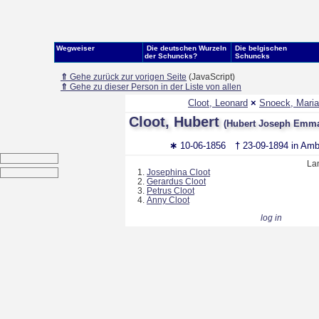
Wegweiser
Die deutschen Wurzeln
Die belgischen
der Schuncks?
Schuncks
⇑
Gehe zurück zur vorigen Seite
(JavaScript)
⇑
Gehe zu dieser Person in der Liste von allen
Cloot, Leonard
×
Snoeck, Maria
Cloot, Hubert
(Hubert Joseph Emma
∗
10-06-1856
†
23-09-1894 in Am
La
Josephina Cloot
Gerardus Cloot
Petrus Cloot
Anny Cloot
log in